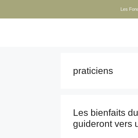
Aller
Les Fon
au
contenu
praticiens
Les bienfaits du
guideront vers 